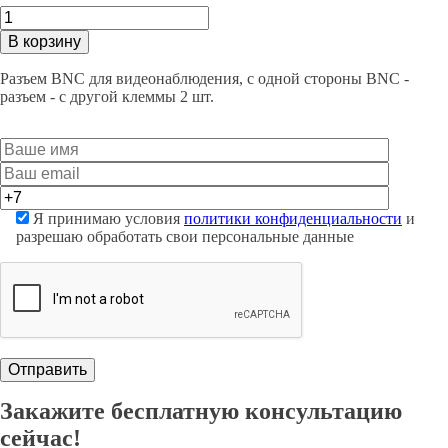
BNC-
клема
В корзину
под
зажим
Разъем BNC для видеонаблюдения, с одной стороны BNC -
видео
разъем - с другой клеммы 2 шт.
Разъем
ATIS
quantity
Я принимаю условия
политики конфиденциальности
и
разрешаю обработать свои персональные данные
Закажите
бесплатную
консультацию
сейчас!