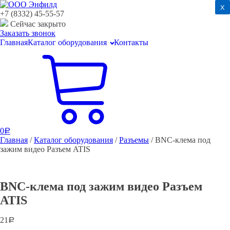
x
x
+7 (8332) 45-55-57
Сейчас закрыто
Заказать звонок
Главная
Каталог оборудования
Контакты
0
Р
Главная
/
Каталог оборудования
/
Разъемы
/ BNC-клема под
зажим видео Разъем ATIS
BNC-клема под зажим видео Разъем
ATIS
21
Р