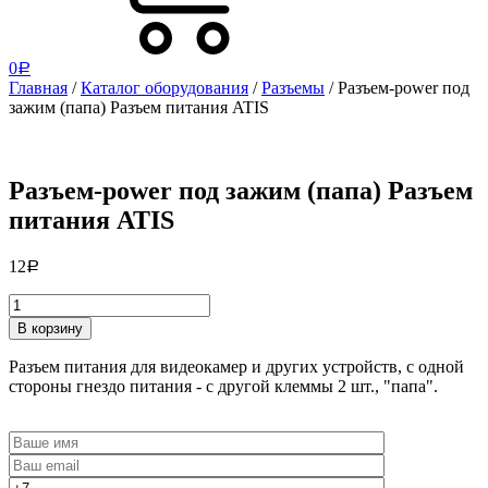
0
Р
Главная
/
Каталог оборудования
/
Разъемы
/ Разъем-power под
зажим (папа) Разъем питания ATIS
Разъем-power под зажим (папа) Разъем
питания ATIS
12
Р
Разъем-
В корзину
power
под
Разъем питания для видеокамер и других устройств, с одной
зажим
стороны гнездо питания - с другой клеммы 2 шт., "папа".
(папа)
Разъем
питания
ATIS
quantity