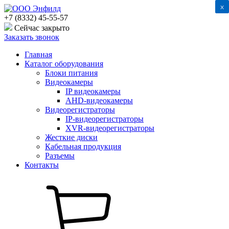
x
x
+7 (8332) 45-55-57
Сейчас закрыто
Заказать звонок
Главная
Каталог оборудования
Блоки питания
Видеокамеры
IP видеокамеры
AHD-видеокамеры
Видеорегистраторы
IP-видеорегистраторы
XVR-видеорегистраторы
Жесткие диски
Кабельная продукция
Разъемы
Контакты