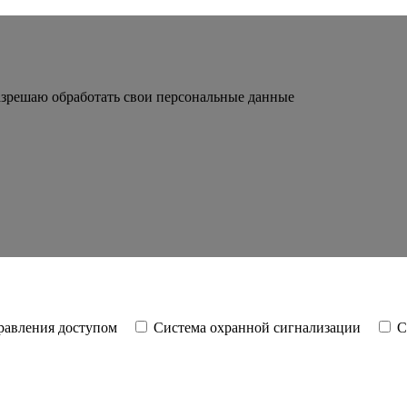
зрешаю обработать свои персональные данные
равления доступом
Система охранной сигнализации
С