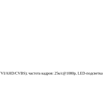
TVI/AHD/CVBS); частота кадров: 25к/с@1080p, LED-подсветка