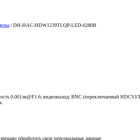
меры
/ DH-HAC-HDW1239TLQP-LED-0280B
ьность 0.001лк@F1.6; видеовыход: BNC (переключаемый HDCVI/
к.
зрешаю обработать свои персональные данные