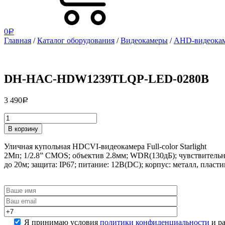
0
Р
Главная
/
Каталог оборудования
/
Видеокамеры
/
AHD-видеока
DH-HAC-HDW1239TLQP-LED-0280B
3 490
Р
DH-
В корзину
HAC-
HDW1239TLQP-
Уличная купольная HDCVI-видеокамера Full-color Starlight
LED-
2Mп; 1/2.8” CMOS; объектив 2.8мм; WDR(130дБ); чувствител
0280B
до 20м; защита: IP67; питание: 12В(DC); корпус: металл, пласти
quantity
Я принимаю условия
политики конфиденциальности
и ра