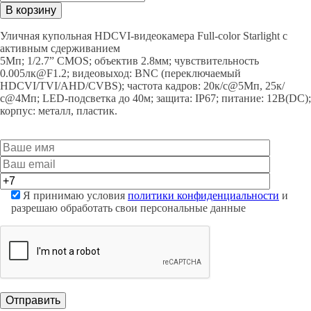
HAC-
В корзину
ME1509TQP-
PV-
Уличная купольная HDCVI-видеокамера Full-color Starlight с
0280B
активным сдерживанием
quantity
5Mп; 1/2.7” CMOS; объектив 2.8мм; чувствительность
0.005лк@F1.2; видеовыход: BNC (переключаемый
HDCVI/TVI/AHD/CVBS); частота кадров: 20к/c@5Мп, 25к/
с@4Мп; LED-подсветка до 40м; защита: IP67; питание: 12В(DC);
корпус: металл, пластик.
Я принимаю условия
политики конфиденциальности
и
разрешаю обработать свои персональные данные