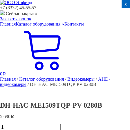
x
x
+7 (8332) 45-55-57
Сейчас закрыто
Заказать звонок
Главная
Каталог оборудования
Контакты
0
Р
Главная
/
Каталог оборудования
/
Видеокамеры
/
AHD-
видеокамеры
/ DH-HAC-ME1509TQP-PV-0280B
DH-HAC-ME1509TQP-PV-0280B
5 690
Р
DH-