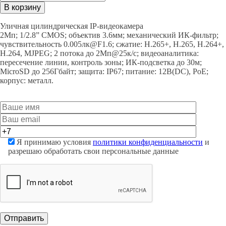
IPC-
В корзину
HFW2230SP-
S-
Уличная цилиндрическая IP-видеокамера
0360B
2Мп; 1/2.8” CMOS; объектив 3.6мм; механический ИК-фильтр;
quantity
чувствительность 0.005лк@F1.6; сжатие: H.265+, H.265, H.264+,
H.264, MJPEG; 2 потока до 2Мп@25к/с; видеоаналитика:
пересечение линии, контроль зоны; ИК-подсветка до 30м;
MicroSD до 256Гбайт; защита: IP67; питание: 12В(DC), PoE;
корпус: металл.
Я принимаю условия
политики конфиденциальности
и
разрешаю обработать свои персональные данные