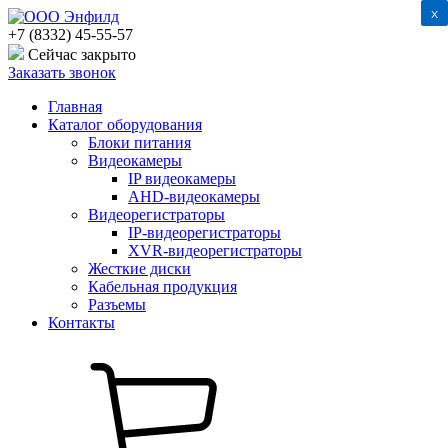
x
x
+7 (8332) 45-55-57
Сейчас закрыто
Заказать звонок
Главная
Каталог оборудования
Блоки питания
Видеокамеры
IP видеокамеры
AHD-видеокамеры
Видеорегистраторы
IP-видеорегистраторы
XVR-видеорегистраторы
Жесткие диски
Кабельная продукция
Разъемы
Контакты