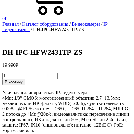
0
Р
Главная
/
Каталог оборудования
/
Видеокамеры
/
IP-
видеокамеры
/ DH-IPC-HFW2431TP-ZS
DH-IPC-HFW2431TP-ZS
19 990
Р
DH-
В корзину
IPC-
HFW2431TP-
Уличная цилиндрическая IP-видеокамера
ZS
4Мп; 1/3” CMOS; моторизованный объектив 2.7~13.5мм;
quantity
механический ИК-фильтр; WDR(120дБ); чувствительность
0.008лк@F1.5; сжатие: H.265+, H.265, H.264+, H.264, MJPEG;
2 потока до 4Мп@20к/с; видеоаналитика: пересечение линии,
контроль зоны; ИК-подсветка до 60м; MicroSD до 256 Гбайт;
защита: IP67, IK10 (опционально); питание: 12В(DC), PoE;
корпус: металл.