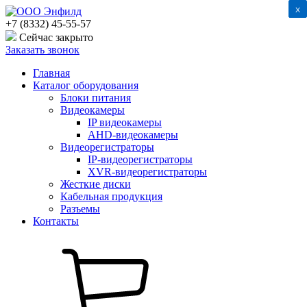
x
x
+7 (8332) 45-55-57
Сейчас закрыто
Заказать звонок
Главная
Каталог оборудования
Блоки питания
Видеокамеры
IP видеокамеры
AHD-видеокамеры
Видеорегистраторы
IP-видеорегистраторы
XVR-видеорегистраторы
Жесткие диски
Кабельная продукция
Разъемы
Контакты