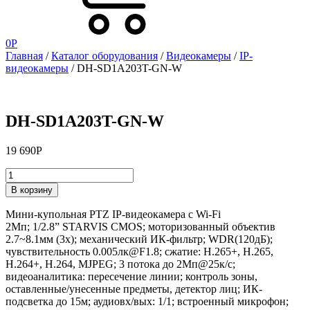
0
Р
Главная
/
Каталог оборудования
/
Видеокамеры
/
IP-
видеокамеры
/ DH-SD1A203T-GN-W
DH-SD1A203T-GN-W
19 690
Р
DH-
В корзину
SD1A203T-
GN-
Мини-купольная PTZ IP-видеокамера с Wi-Fi
W
2Мп; 1/2.8” STARVIS CMOS; моторизованный объектив
quantity
2.7~8.1мм (3x); механический ИК-фильтр; WDR(120дБ);
чувствительность 0.005лк@F1.8; сжатие: H.265+, H.265,
H.264+, H.264, MJPEG; 3 потока до 2Мп@25к/с;
видеоаналитика: пересечение линии; контроль зоны,
оставленные/унесенные предметы, детектор лиц; ИК-
подсветка до 15м; аудиовх/вых: 1/1; встроенный микрофон;