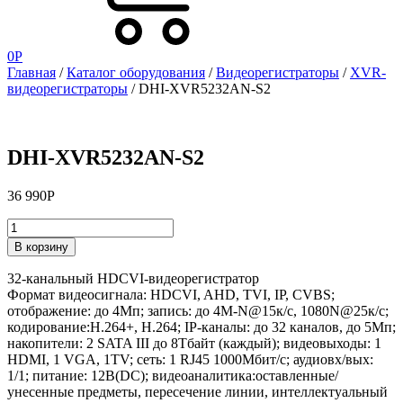
0
Р
Главная
/
Каталог оборудования
/
Видеорегистраторы
/
XVR-
видеорегистраторы
/ DHI-XVR5232AN-S2
DHI-XVR5232AN-S2
36 990
Р
DHI-
В корзину
XVR5232AN-
S2
32-канальный HDCVI-видеорегистратор
quantity
Формат видеосигнала: HDCVI, AHD, TVI, IP, CVBS;
отображение: до 4Мп; запись: до 4M-N@15к/с, 1080N@25к/с;
кодирование:H.264+, H.264; IP-каналы: до 32 каналов, до 5Мп;
накопители: 2 SATA III до 8Тбайт (каждый); видеовыходы: 1
HDMI, 1 VGA, 1TV; сеть: 1 RJ45 1000Мбит/с; аудиовх/вых:
1/1; питание: 12В(DC); видеоаналитика:оставленные/
унесенные предметы, пересечение линии, интеллектуальный