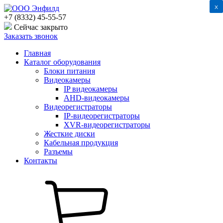
x
x
+7 (8332) 45-55-57
Сейчас закрыто
Заказать звонок
Главная
Каталог оборудования
Блоки питания
Видеокамеры
IP видеокамеры
AHD-видеокамеры
Видеорегистраторы
IP-видеорегистраторы
XVR-видеорегистраторы
Жесткие диски
Кабельная продукция
Разъемы
Контакты