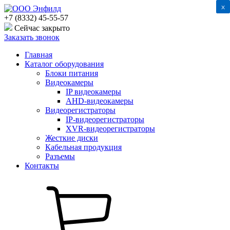
x
x
+7 (8332) 45-55-57
Сейчас закрыто
Заказать звонок
Главная
Каталог оборудования
Блоки питания
Видеокамеры
IP видеокамеры
AHD-видеокамеры
Видеорегистраторы
IP-видеорегистраторы
XVR-видеорегистраторы
Жесткие диски
Кабельная продукция
Разъемы
Контакты